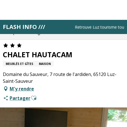
Aller
au
contenu
principal
FLASH INFO ///
Accueil
Résa pas à pas
Retrouve Luz tourisme tous les
Bloque ton hébergement
CHALET HAUTACAM
CHALET HAUTACAM
MEUBLÉS ET GÎTES
MAISON
Domaine du Sauveur, 7 route de l'ardiden, 65120 Luz-
Saint-Sauveur
M'y rendre
Ajouter aux favoris
Partager