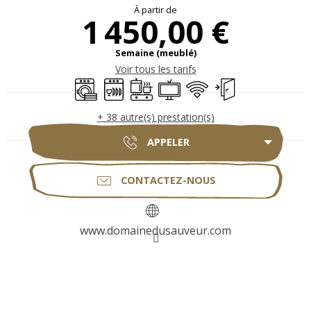
À partir de
1 450,00 €
Semaine (meublé)
Voir tous les tarifs
Lave linge
Lave vaisselle
Plaque de cuisson
Télévision
WiFi
Entrée indépendan
+ 38 autre(s) prestation(s)
APPELER
CONTACTEZ-NOUS
www.domainedusauveur.com
Description