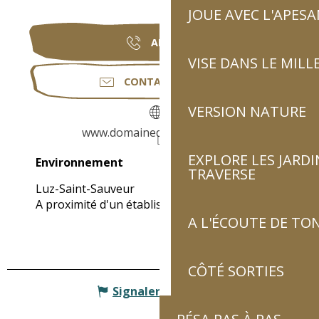
JOUE AVEC L'APES
APPELER
VISE DANS LE MILL
CONTACTEZ-NOUS
VERSION NATURE
www.domainedusauveur.com
EXPLORE LES JARDI
Environnement
Environnement
TRAVERSE
Luz-Saint-Sauveur
A proximité d'un établissement thermal
(1km)
A L'ÉCOUTE DE TON
CÔTÉ SORTIES
Signaler une erreur