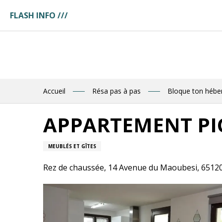
Aller
FLASH INFO ///
au
ges
contenu
ces
principal
tuaire
tte
ences
eau
res
Accueil
Résa pas à pas
Bloque ton héb
des
APPARTEMENT PIC
R
MEUBLÉS ET GÎTES
E
Rez de chaussée, 14 Avenue du Maoubesi, 6512