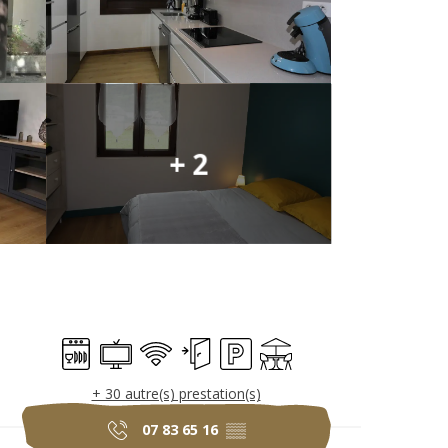
+ 2
Ouverture et coo
Lave vaisselle
Télévision
WiFi
Entrée indépendante
Parking
Terrasse
+ 30 autre(s) prestation(s)
07 83 65 16
▒▒