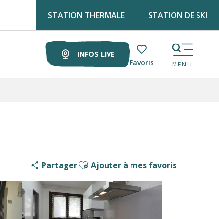
STATION THERMALE
STATION DE SKI
Retrouve Luz tourisme tous les lundis matin au marché !
INFOS LIVE
Voir les favoris
MENU
Ajouter aux favoris
Partager
Ajouter à mes favoris