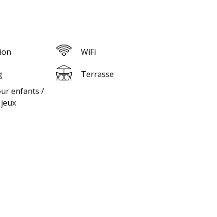
ion
WiFi
g
Terrasse
ur enfants /
 jeux