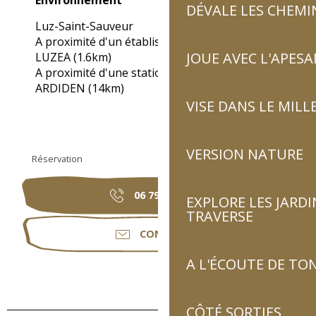
DÉVALE LES CHEMI
Luz-Saint-Sauveur
A proximité d'un établissement thermal :
JOUE AVEC L'APES
LUZEA
(1.6km)
A proximité d'une station de ski :
LUZ
ARDIDEN
(14km)
VISE DANS LE MILL
VERSION NATURE
Réservation
06 79 80 21
▒▒
EXPLORE LES JARDI
TRAVERSE
CONTACTER
A L'ÉCOUTE DE TON
CÔTÉ SORTIES