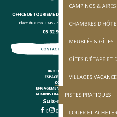
CAMPINGS & AIRES
OFFICE DE TOURISME DE LUZ-SAINT-SAUVEUR
CHAMBRES D'HÔTES
Place du 8 mai 1945 - 65120 Luz-Saint-Sauveur
05 62 92 30 30
MEUBLÉS & GÎTES
CONTACTE-NOUS !
GÎTES D'ÉTAPE ET
BROCHURES
VILLAGES VACANCE
ESPACE PRESSE
CGV
ENGAGEMENTS QUALITÉ
PISTES PRATIQUES
ADMINISTRATIF - EMPLOI
Suis-nous !
LOUER ET ACHETER