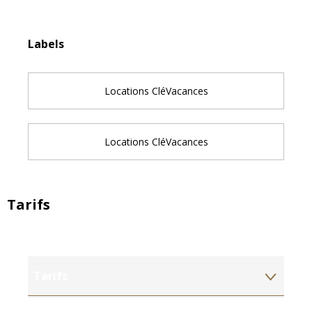
Offres de prestations
Labels
Labels
Locations CléVacances
Locations CléVacances
Tarifs
Tarifs