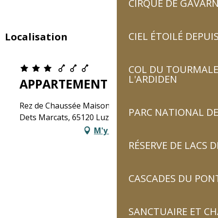
CIRQUE DE GAVARN
CIEL ÉTOILÉ DEPUIS
Localisation
COL DU TOURMALET
L'ARDIDEN
APPARTEMENT NAOU COSTE
Rez de Chaussée Maison "Les Marmottes", 7 rue
PARC NATIONAL DE
Dets Marcats, 65120 Luz-Saint-Sauveur
M'y rendre
RÉSERVE DE LACS
CASCADES DU PON
SANCTUAIRE ET C