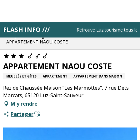
Aller
au
contenu
principal
FLASH INFO ///
Accueil
Résa pas à pas
Retrouve Luz tourisme tous les lu
Bloque ton hébergement
APPARTEMENT NAOU COSTE
APPARTEMENT NAOU COSTE
MEUBLÉS ET GÎTES
APPARTEMENT
APPARTEMENT DANS MAISON
Rez de Chaussée Maison "Les Marmottes", 7 rue Dets
Marcats, 65120 Luz-Saint-Sauveur
M'y rendre
Ajouter aux favoris
Partager