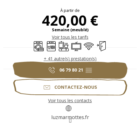
Ouverture et coordonnées
À partir de
420,00 €
Semaine (meublé)
Voir tous les tarifs
Lave linge
Lave vaisselle
Plaque de cuisson
Télévision
WiFi
Entrée indépendan
+ 41 autre(s) prestation(s)
06 79 80 21
▒▒
CONTACTEZ-NOUS
Voir tous les contacts
luzmarmottes.fr