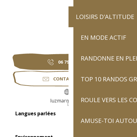
LOISIRS D'ALTITUDE
EN MODE ACTIF
RANDONNE EN PLE
06 79 80 21
▒▒
TOP 10 RANDOS GR
CONTACTEZ-NOUS
ROULE VERS LES C
luzmarmottes.fr
Langues parlées
Langues parlées
AMUSE-TOI AUTOUR
Environnement
Environnement