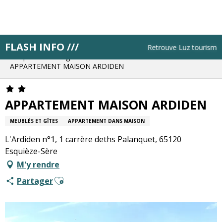
Aller
au
contenu
principal
FLASH INFO ///
Accueil
Résa pas à pas
Retrouve Luz tourisme tou
Bloque ton hébergement
APPARTEMENT MAISON ARDIDEN
APPARTEMENT MAISON ARDIDEN
MEUBLÉS ET GÎTES
APPARTEMENT DANS MAISON
L'Ardiden n°1, 1 carrère deths Palanquet, 65120
Esquièze-Sère
M'y rendre
Ajouter aux favoris
Partager