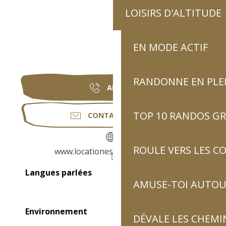
LOISIRS D'ALTITUDE
EN MODE ACTIF
RANDONNE EN PLE
APPELER
TOP 10 RANDOS GR
CONTACTEZ-NOUS
ROULE VERS LES C
www.locationesquiezesere.com
Langues parlées
Langues parlées
AMUSE-TOI AUTOUR
Environnement
Environnement
DÉVALE LES CHEMI