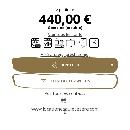
Ouverture et coordonnées
À partir de
440,00 €
Semaine (meublé)
Voir tous les tarifs
Lave linge
Lave vaisselle
Plaque de cuisson
Télévision
Entrée indépendante
Parking
+ 45 autre(s) prestation(s)
APPELER
CONTACTEZ-NOUS
Voir tous les contacts
www.locationesquiezesere.com