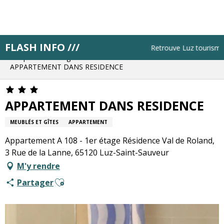
Aller
au
contenu
principal
FLASH INFO ///
Accueil
Résa pas à pas
Retrouve Luz tourisme to
Bloque ton hébergement
APPARTEMENT DANS RESIDENCE
APPARTEMENT DANS RESIDENCE
MEUBLÉS ET GÎTES
APPARTEMENT
Appartement A 108 - 1er étage Résidence Val de Roland,
3 Rue de la Lanne, 65120 Luz-Saint-Sauveur
M'y rendre
Ajouter aux favoris
Partager