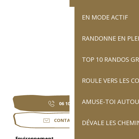
EN MODE ACTIF
RANDONNE EN PLE
TOP 10 RANDOS GR
ROULE VERS LES C
AMUSE-TOI AUTOUR
06 10 03 33
▒▒
CONTACTEZ-NOUS
DÉVALE LES CHEMI
Environnement
Environnement