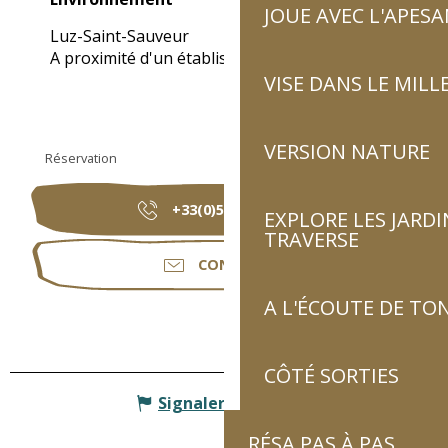
JOUE AVEC L'APES
Luz-Saint-Sauveur
A proximité d'un établissement thermal
(5km)
VISE DANS LE MILL
VERSION NATURE
Réservation
+33(0)5 62 97 49
▒▒
EXPLORE LES JARDI
TRAVERSE
CONTACTER
A L'ÉCOUTE DE TON
CÔTÉ SORTIES
Signaler une erreur
RÉSA PAS À PAS