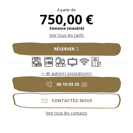
Ouverture et coordonnées
À partir de
750,00 €
Semaine (meublé)
Voir tous les tarifs
RÉSERVER
Lave linge
Lave vaisselle
Plaque de cuisson
Télévision
WiFi
Ascenseur
+ 46 autre(s) prestation(s)
06 10 03 33
▒▒
CONTACTEZ-NOUS
Voir tous les contacts