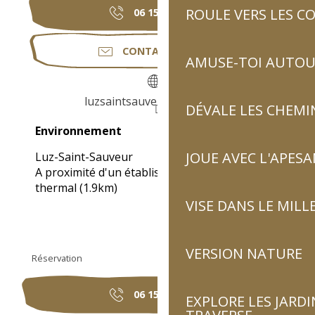
ROULE VERS LES C
06 15 89 23
▒▒
CONTACTEZ-NOUS
AMUSE-TOI AUTOUR
luzsaintsauveur.wixsite.com
DÉVALE LES CHEMI
Environnement
Environnement
JOUE AVEC L'APES
Luz-Saint-Sauveur
A proximité d'un établissement
thermal
(1.9km)
VISE DANS LE MILL
VERSION NATURE
Réservation
06 15 89 23
▒▒
EXPLORE LES JARDI