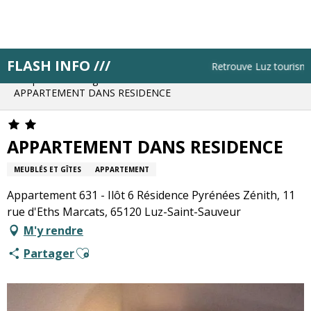
Aller
au
contenu
principal
FLASH INFO ///
Accueil
Résa pas à pas
Retrouve Luz tourisme to
Bloque ton hébergement
APPARTEMENT DANS RESIDENCE
APPARTEMENT DANS RESIDENCE
MEUBLÉS ET GÎTES
APPARTEMENT
Appartement 631 - Ilôt 6 Résidence Pyrénées Zénith, 11
rue d'Eths Marcats, 65120 Luz-Saint-Sauveur
M'y rendre
Ajouter aux favoris
Partager