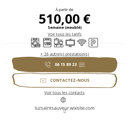
Ouverture et coordonnées
À partir de
510,00 €
Semaine (meublé)
Voir tous les tarifs
Lave linge
Lave vaisselle
Plaque de cuisson
Télévision
WiFi
Parking
+ 26 autre(s) prestation(s)
06 15 89 23
▒▒
CONTACTEZ-NOUS
Voir tous les contacts
luzsaintsauveur.wixsite.com