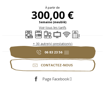
Ouverture et coordonnées
À partir de
300,00 €
Semaine (meublé)
Voir tous les tarifs
Lave linge
Lave vaisselle
Plaque de cuisson
Télévision
WiFi
Ascenseur
+ 30 autre(s) prestation(s)
06 83 23 56
▒▒
CONTACTEZ-NOUS
Page Facebook
Description