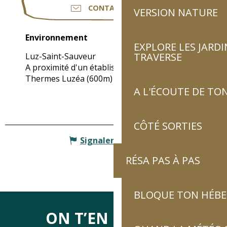
CONTACTEZ-NOUS
VERSION NATURE
Environnement
Environnement
EXPLORE LES JARDI
TRAVERSE
Luz-Saint-Sauveur
A proximité d'un établissement thermal :
Thermes Luzéa
(600m)
A L'ÉCOUTE DE TON
CÔTÉ SORTIES
Signaler une erreur
RÉSA PAS À PAS
BLOQUE TON HÉB
ON T’EN DIRA DES