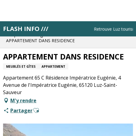
Aller
au
contenu
principal
FLASH INFO ///
Accueil
Résa pas à pas
Retrouve Luz tourisme t
Bloque ton hébergement
APPARTEMENT DANS RESIDENCE
APPARTEMENT DANS RESIDENCE
MEUBLÉS ET GÎTES
APPARTEMENT
Appartement 65 C Résidence Impératrice Eugénie, 4
Avenue de l'Impératrice Eugénie, 65120 Luz-Saint-
Sauveur
M'y rendre
Ajouter aux favoris
Partager