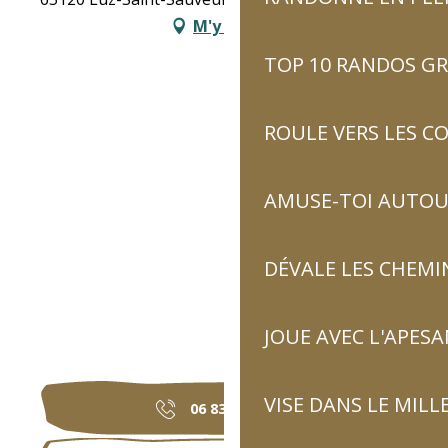
M'y rendre
TOP 10 RANDOS GR
ROULE VERS LES C
AMUSE-TOI AUTOUR
DÉVALE LES CHEMI
JOUE AVEC L'APES
VISE DANS LE MILL
06 83 23 56
▒▒