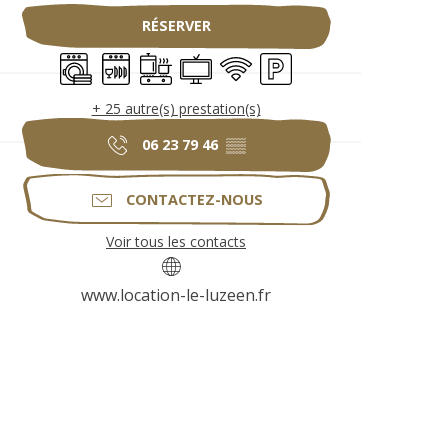
RÉSERVER
Lave linge
Lave vaisselle
Plaque de cuisson
Télévision
WiFi
Parking
+ 25 autre(s) prestation(s)
06 23 79 46
▒▒
CONTACTEZ-NOUS
Voir tous les contacts
www.location-le-luzeen.fr