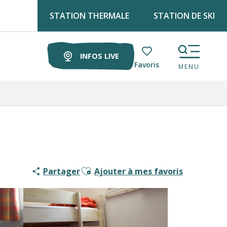
STATION THERMALE
STATION DE SKI
Retrouve Luz tourisme tous les lundis matin au marché !
INFOS LIVE
Voir les favoris
MENU
Ajouter aux favoris
Partager
Ajouter à mes favoris