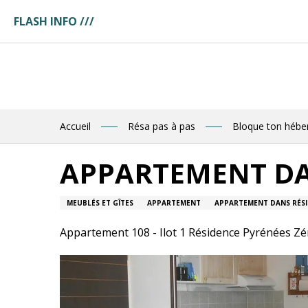
Aller
FLASH INFO ///
au
ges
contenu
ces
principal
tuaire
tte
ences
eau
res
Accueil
Résa pas à pas
Bloque ton héb
des
APPARTEMENT DA
R
MEUBLÉS ET GÎTES
APPARTEMENT
APPARTEMENT DANS RÉS
E
Appartement 108 - Ilot 1 Résidence Pyrénées Zé