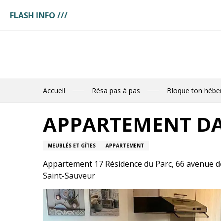
Aller
FLASH INFO ///
au
ges
contenu
ces
principal
tuaire
tte
ences
eau
res
Accueil
Résa pas à pas
Bloque ton héb
des
APPARTEMENT DA
R
MEUBLÉS ET GÎTES
APPARTEMENT
E
Appartement 17 Résidence du Parc, 66 avenue de
Saint-Sauveur