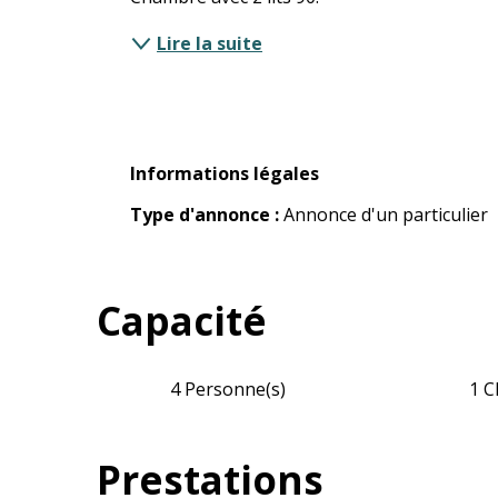
Lire la suite
Informations légales
Informations légales
Type d'annonce :
Annonce d'un particulier
Capacité
4 Personne(s)
1 C
Prestations