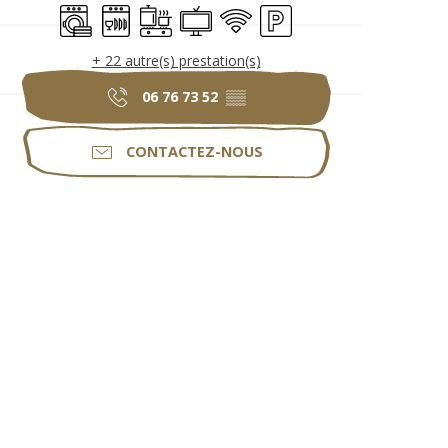
Lave linge
Lave vaisselle
Plaque de cuisson
Télévision
WiFi
Parking
+ 22 autre(s) prestation(s)
06 76 73 52
▒▒
CONTACTEZ-NOUS