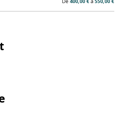
De
400,00 €
à
550,00 €
t
e