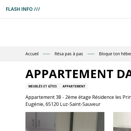
Aller
FLASH INFO ///
Ret
au
ges
contenu
ces
principal
tuaire
tte
ences
eau
res
Accueil
Résa pas à pas
Bloque ton héb
des
APPARTEMENT DA
R
MEUBLÉS ET GÎTES
APPARTEMENT
E
Appartement 38 - 2ème étage Résidence les Prin
Eugénie, 65120 Luz-Saint-Sauveur