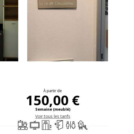
Ouverture et coo
À partir de
150,00 €
Semaine (meublé)
Voir tous les tarifs
Plaque de cuisson
Télévision
Ascenseur
Entrée indépendante
Toilettes
Jeux pour enfants / Espac