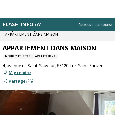
Aller
au
contenu
principal
FLASH INFO ///
Accueil
Résa pas à pas
Retrouve Luz tourisme to
Bloque ton hébergement
APPARTEMENT DANS MAISON
APPARTEMENT DANS MAISON
MEUBLÉS ET GÎTES
APPARTEMENT
4, avenue de Saint-Sauveur, 65120 Luz-Saint-Sauveur
M'y rendre
Ajouter aux favoris
Partager