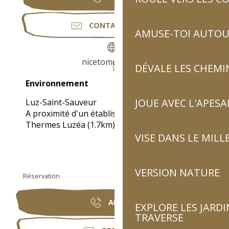
CONTACTEZ-NOUS
AMUSE-TOI AUTOUR
nicetomeetyou.fr
DÉVALE LES CHEMI
Environnement
Environnement
JOUE AVEC L'APES
Luz-Saint-Sauveur
A proximité d'un établissement thermal :
Thermes Luzéa
(1.7km)
VISE DANS LE MILL
VERSION NATURE
Réservation
APPELER
EXPLORE LES JARDI
TRAVERSE