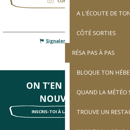
CONTACTER
A L'ÉCOUTE DE TON
CÔTÉ SORTIES
Signaler une erreur
RÉSA PAS À PAS
BLOQUE TON HÉB
ON T’EN DIRA DES
QUAND LA MÉTÉO S
NOUVELLES
TROUVE UN RESTA
INSCRIS-TOI À LA NEWSLETTER !