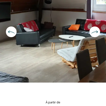
Ouverture et coordonnées
À partir de