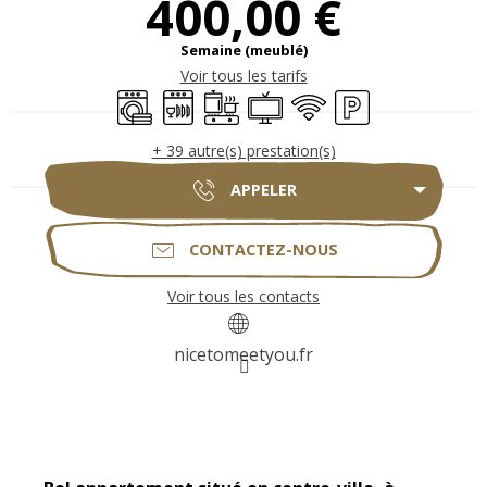
400,00 €
Semaine (meublé)
Voir tous les tarifs
Lave linge
Lave vaisselle
Plaque de cuisson
Télévision
WiFi
Parking
+ 39 autre(s) prestation(s)
APPELER
CONTACTEZ-NOUS
Voir tous les contacts
nicetomeetyou.fr
Description