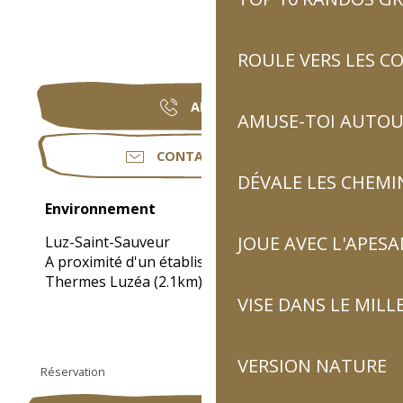
ROULE VERS LES C
APPELER
AMUSE-TOI AUTOUR
CONTACTEZ-NOUS
DÉVALE LES CHEMI
Environnement
Environnement
JOUE AVEC L'APES
Luz-Saint-Sauveur
A proximité d'un établissement thermal :
Thermes Luzéa
(2.1km)
VISE DANS LE MILL
VERSION NATURE
Réservation