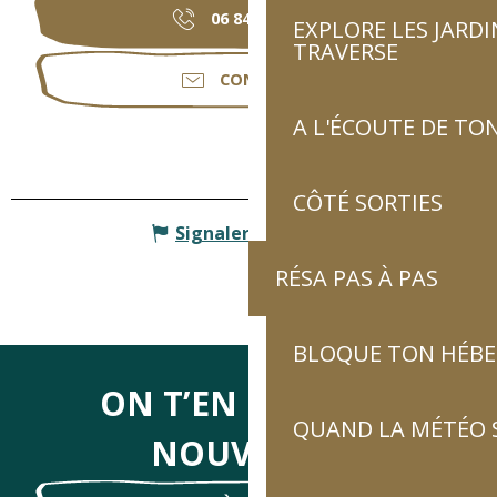
06 84 43 87
▒▒
EXPLORE LES JARDI
TRAVERSE
CONTACTER
A L'ÉCOUTE DE TON
CÔTÉ SORTIES
Signaler une erreur
RÉSA PAS À PAS
BLOQUE TON HÉB
ON T’EN DIRA DES
QUAND LA MÉTÉO S
NOUVELLES