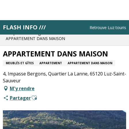
Aller
au
contenu
principal
FLASH INFO ///
Accueil
Résa pas à pas
Retrouve Luz tourisme 
Bloque ton hébergement
APPARTEMENT DANS MAISON
APPARTEMENT DANS MAISON
MEUBLÉS ET GÎTES
APPARTEMENT
APPARTEMENT DANS MAISON
4, Impasse Bergons, Quartier La Lanne, 65120 Luz-Saint-
Sauveur
M'y rendre
Ajouter aux favoris
Partager