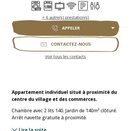
Lave linge
Lave vaisselle
Télévision
WiFi
Parking
Toilettes
+ 6 autre(s) prestation(s)
APPELER
CONTACTEZ-NOUS
Voir tous les contacts
Description
Appartement individuel situé à proximité du 
centre du village et des commerces.
Chambre avec 2 lits 140. Jardin de 140m² clôturé. 
Arrêt navette gratuite à proximité.
Lire la suite