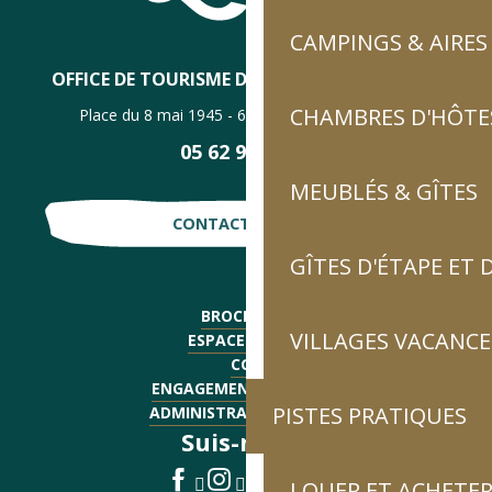
CAMPINGS & AIRES
OFFICE DE TOURISME DE LUZ-SAINT-SAUVEUR
CHAMBRES D'HÔTES
Place du 8 mai 1945 - 65120 Luz-Saint-Sauveur
05 62 92 30 30
MEUBLÉS & GÎTES
CONTACTE-NOUS !
GÎTES D'ÉTAPE ET
BROCHURES
VILLAGES VACANCE
ESPACE PRESSE
CGV
ENGAGEMENTS QUALITÉ
PISTES PRATIQUES
ADMINISTRATIF - EMPLOI
Suis-nous !
LOUER ET ACHETER