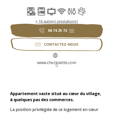
Ouverture et coordonnées
Lave linge
Lave vaisselle
Télévision
WiFi
Toilettes
Animaux acceptés
+ 18 autre(s) prestation(s)
06 74 25 72
▒▒
CONTACTEZ-NOUS
www.chezlolette.com
Description
Appartement vaste situé au cœur du village, 
à quelques pas des commerces.
La position privilégiée de ce logement en cœur 