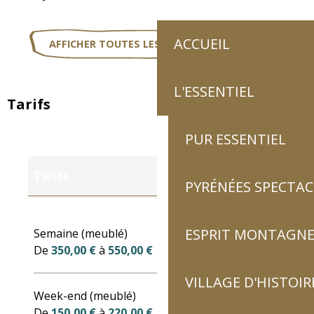
ACCUEIL
AFFICHER TOUTES LES PRESTATIONS
L'ESSENTIEL
Tarifs
PUR ESSENTIEL
Tarifs
PYRÉNÉES SPECTAC
Tarifs 2027
ESPRIT MONTAGN
Semaine (meublé)
De
350,00 €
à
550,00 €
VILLAGE D'HISTOIR
Week-end (meublé)
De
150,00 €
à
220,00 €