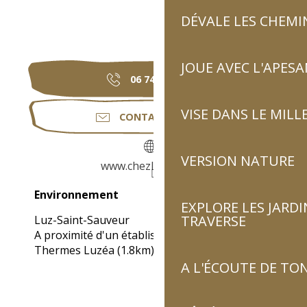
DÉVALE LES CHEMI
JOUE AVEC L'APES
06 74 25 72
▒▒
VISE DANS LE MILL
CONTACTEZ-NOUS
VERSION NATURE
www.chezlolette.com
Environnement
Environnement
EXPLORE LES JARDI
TRAVERSE
Luz-Saint-Sauveur
A proximité d'un établissement thermal :
Thermes Luzéa
(1.8km)
A L'ÉCOUTE DE TON