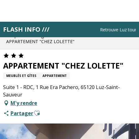
Aller
au
contenu
principal
FLASH INFO ///
Accueil
Résa pas à pas
Retrouve Luz tourisme
Bloque ton hébergement
APPARTEMENT "CHEZ LOLETTE"
APPARTEMENT "CHEZ LOLETTE"
MEUBLÉS ET GÎTES
APPARTEMENT
Suite 1 - RDC, 1 Rue Era Pachero, 65120 Luz-Saint-
Sauveur
M'y rendre
Ajouter aux favoris
Partager