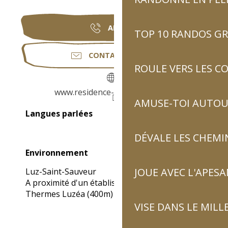
APPELER
TOP 10 RANDOS GR
CONTACTEZ-NOUS
ROULE VERS LES C
www.residence-perceneige.com
AMUSE-TOI AUTOUR
Langues parlées
Langues parlées
DÉVALE LES CHEMI
Environnement
Environnement
JOUE AVEC L'APES
Luz-Saint-Sauveur
A proximité d'un établissement thermal :
Thermes Luzéa
(400m)
VISE DANS LE MILL