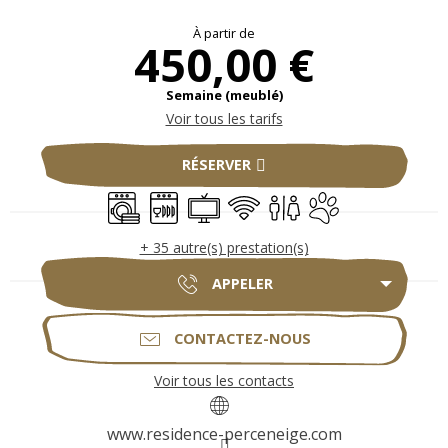
Ouverture et coordonnées
À partir de
450,00 €
Semaine (meublé)
Voir tous les tarifs
RÉSERVER
Lave linge
Lave vaisselle
Télévision
WiFi
Toilettes
Animaux acceptés
+ 35 autre(s) prestation(s)
APPELER
CONTACTEZ-NOUS
Voir tous les contacts
www.residence-perceneige.com