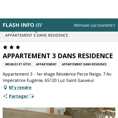
Aller
au
contenu
principal
FLASH INFO ///
Accueil
Résa pas à pas
Retrouve Luz tourisme tous l
Bloque ton hébergement
APPARTEMENT 3 DANS RESIDENCE
APPARTEMENT 3 DANS RESIDENCE
MEUBLÉS ET GÎTES
APPARTEMENT
APPARTEMENT DANS RÉSIDENCE
Appartement 3 - 1er étage Résidence Perce Neige, 7 Av.
Impératrice Eugénie, 65120 Luz-Saint-Sauveur
M'y rendre
Ajouter aux favoris
Partager