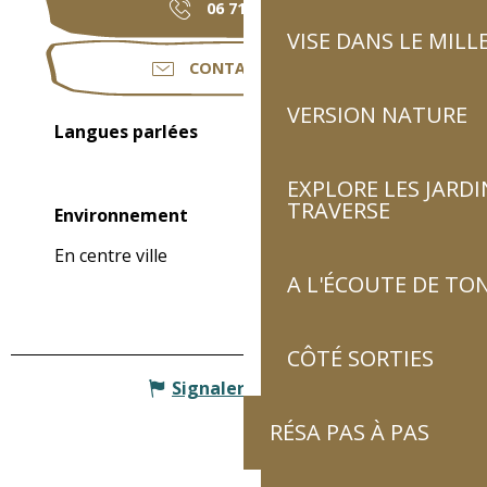
06 71 65 00
▒▒
VISE DANS LE MILL
CONTACTEZ-NOUS
VERSION NATURE
Langues parlées
Langues parlées
EXPLORE LES JARDI
TRAVERSE
Environnement
Environnement
En centre ville
A L'ÉCOUTE DE TON
CÔTÉ SORTIES
Signaler une erreur
RÉSA PAS À PAS