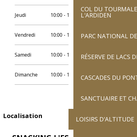
Du
1 septembre 2026
au
30 septembre
2026
COL DU TOURMALET
L'ARDIDEN
Jeudi
10:00 - 18:00
Du
1 janvier 2027
au
30 juin 2027
Vendredi
10:00 - 18:00
PARC NATIONAL DE
Du
1 juillet 2027
au
31 août 2027
Samedi
10:00 - 18:00
Du
1 septembre 2027
au
30 septembre
RÉSERVE DE LACS
2027
Dimanche
10:00 - 18:00
CASCADES DU PON
SANCTUAIRE ET C
Localisation
LOISIRS D'ALTITUDE