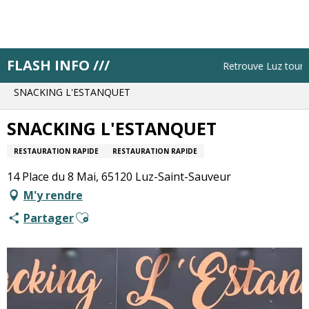
Aller
au
contenu
principal
FLASH INFO ///
Accueil
Pistes pratiques
Retrouve Luz tourism
Trouve un restaurant ou un bar
SNACKING L'ESTANQUET
SNACKING L'ESTANQUET
RESTAURATION RAPIDE
RESTAURATION RAPIDE
14 Place du 8 Mai, 65120 Luz-Saint-Sauveur
M'y rendre
Ajouter aux favoris
Partager