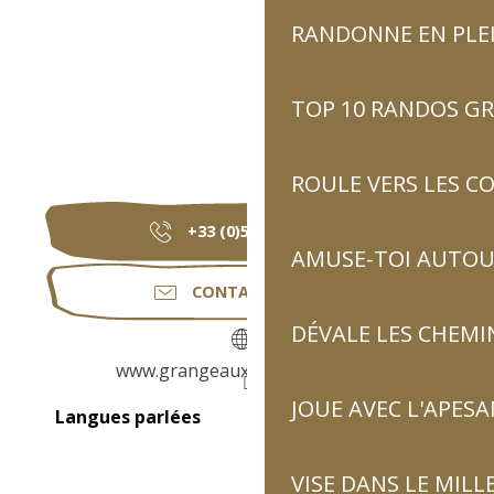
RANDONNE EN PLE
TOP 10 RANDOS GR
ROULE VERS LES C
+33 (0)5 62 92 91
▒▒
AMUSE-TOI AUTOUR
CONTACTEZ-NOUS
DÉVALE LES CHEMI
www.grangeauxmarmottes.com
JOUE AVEC L'APES
Langues parlées
Langues parlées
VISE DANS LE MILL