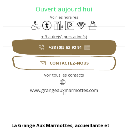
Ouverture et coordonnées
Ouvert aujourd'hui
Voir les horaires
Accès handicapés
Accessibilité
Ascenseur
Parking
WiFi
Séminaires
+ 3 autre(s) prestation(s)
+33 (0)5 62 92 91
▒▒
CONTACTEZ-NOUS
Voir tous les contacts
www.grangeauxmarmottes.com
Description
La Grange Aux Marmottes, accueillante et 