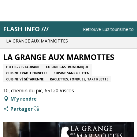
Aller
au
contenu
principal
FLASH INFO ///
Accueil
Pistes pratiques
Retrouve Luz tourisme tous le
Trouve un restaurant ou un bar
LA GRANGE AUX MARMOTTES
LA GRANGE AUX MARMOTTES
HOTEL-RESTAURANT
CUISINE GASTRONOMIQUE
CUISINE TRADITIONNELLE
CUISINE SANS GLUTEN
CUISINE VÉGÉTARIENNE
RACLETTES, FONDUES, TARTIFLETTE
10, chemin du pic, 65120 Viscos
M'y rendre
Ajouter aux favoris
Partager