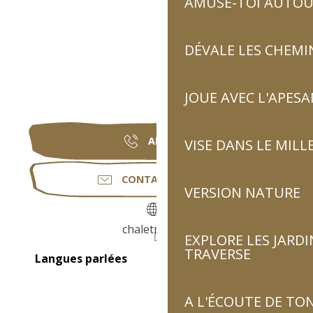
AMUSE-TOI AUTOUR
DÉVALE LES CHEMI
JOUE AVEC L'APES
APPELER
VISE DANS LE MILL
CONTACTEZ-NOUS
VERSION NATURE
chaletmina.fr
EXPLORE LES JARDI
TRAVERSE
Langues parlées
Langues parlées
A L'ÉCOUTE DE TON