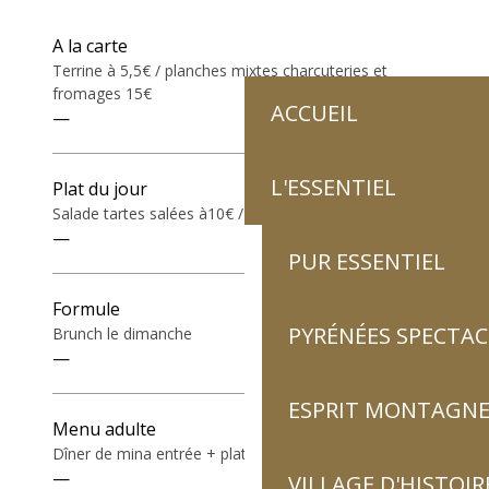
Tarifs 2027
A la carte
Terrine à 5,5€ / planches mixtes charcuteries et
fromages 15€
ACCUEIL
—
L'ESSENTIEL
Plat du jour
Salade tartes salées à10€ / poke bowl 12€
—
PUR ESSENTIEL
Formule
PYRÉNÉES SPECTAC
Brunch le dimanche
—
ESPRIT MONTAGN
Menu adulte
Dîner de mina entrée + plat + dessert
—
VILLAGE D'HISTOIR