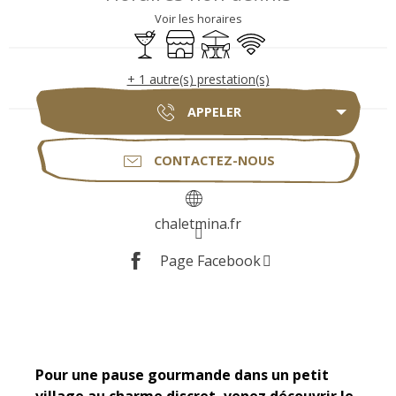
Voir les horaires
Bar / Buvette
Boutique
Terrasse
WiFi
+ 1 autre(s) prestation(s)
APPELER
CONTACTEZ-NOUS
chaletmina.fr
Page Facebook
Description
Pour une pause gourmande dans un petit 
village au charme discret, venez découvrir le 