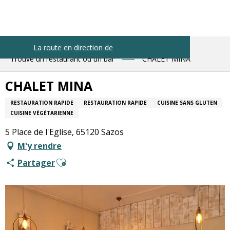
Aller
au
contenu
principal
La route en direction de Gavarnie rouvrira aux alentours de 10h
Accueil
Pistes pratiques
Trouve un restaurant ou un bar
CHALET MINA
CHALET MINA
RESTAURATION RAPIDE
RESTAURATION RAPIDE
CUISINE SANS GLUTEN
CUISINE VÉGÉTARIENNE
5 Place de l'Eglise, 65120 Sazos
M'y rendre
Ajouter aux favoris
Partager