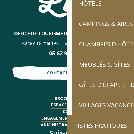
HÔTELS
CAMPINGS & AIRES
OFFICE DE TOURISME DE LUZ-SAINT-SAUVEUR
CHAMBRES D'HÔTES
Place du 8 mai 1945 - 65120 Luz-Saint-Sauveur
05 62 92 30 30
MEUBLÉS & GÎTES
CONTACTE-NOUS !
GÎTES D'ÉTAPE ET
BROCHURES
VILLAGES VACANCE
ESPACE PRESSE
CGV
ENGAGEMENTS QUALITÉ
PISTES PRATIQUES
ADMINISTRATIF - EMPLOI
Suis-nous !