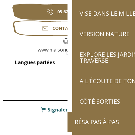
05 62 92 38
▒▒
VISE DANS LE MILL
CONTACTEZ-NOUS
VERSION NATURE
www.maisondelavallee.org
EXPLORE LES JARDI
TRAVERSE
Langues parlées
Langues parlées
A L'ÉCOUTE DE TON
CÔTÉ SORTIES
Signaler une erreur
RÉSA PAS À PAS