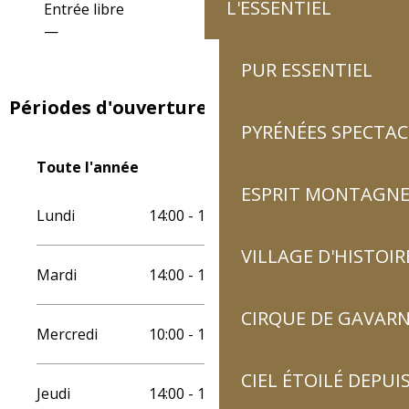
L'ESSENTIEL
Entrée libre
—
PUR ESSENTIEL
Périodes d'ouverture
PYRÉNÉES SPECTAC
Toute l'année
Toute l'année
ESPRIT MONTAGN
Lundi
14:00 - 19:00
VILLAGE D'HISTOIR
Mardi
14:00 - 19:00
CIRQUE DE GAVARN
Mercredi
10:00 - 12:00
14:00 - 19:00
CIEL ÉTOILÉ DEPUIS
Jeudi
14:00 - 19:00