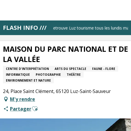
Aller
au
contenu
principal
FLASH INFO ///
Accueil
Retrouve Luz tourisme tous les lundis matin
MAISON DU PARC NATIONAL ET DE LA VALLÉE
MAISON DU PARC NATIONAL ET DE
LA VALLÉE
CENTRE D'INTERPRÉTATION
ARTS DU SPECTACLE
FAUNE - FLORE
INFORMATIQUE
PHOTOGRAPHIE
THÉÂTRE
ENVIRONNEMENT ET NATURE
24, Place Saint Clément, 65120 Luz-Saint-Sauveur
M'y rendre
Ajouter aux favoris
Partager