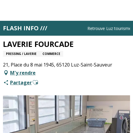
Aller
au
contenu
principal
FLASH INFO ///
Accueil
LAVERIE FOURCADE
Retrouve Luz tourisme tou
LAVERIE FOURCADE
PRESSING / LAVERIE
COMMERCE
21, Place du 8 mai 1945, 65120 Luz-Saint-Sauveur
M'y rendre
Ajouter aux favoris
Partager