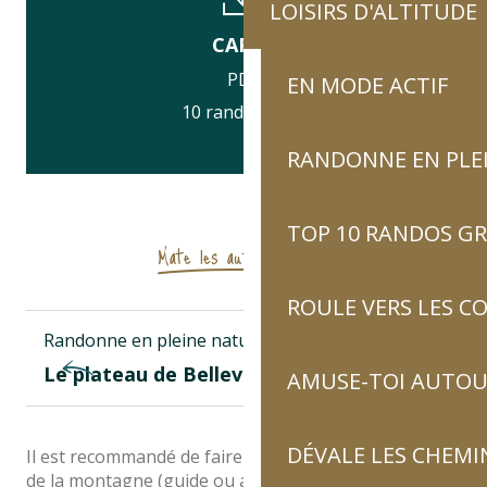
LOISIRS D'ALTITUDE
CARTE
PDF
EN MODE ACTIF
10 randos d’été
RANDONNE EN PLE
TOP 10 RANDOS GR
Mate les autres randos
ROULE VERS LES C
Randonne en pleine nature
Le plateau de Bellevue
AMUSE-TOI AUTOUR
DÉVALE LES CHEMI
Il est recommandé de faire appel à un professionnel
de la montagne (guide ou accompagnateur) pour