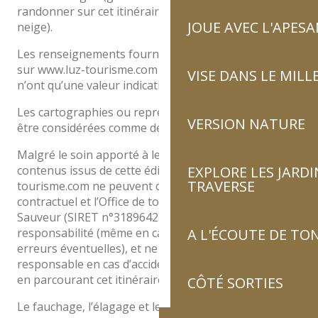
randonner sur cet itinéraire d’été (à envisager sans
JOUE AVEC L'APES
neige).
Les renseignements fournis dans cette édition et/ou
sur www.luz-tourisme.com ainsi que les balisages
VISE DANS LE MILL
n’ont qu’une valeur indicative.
Les cartographies ou représentations ne peuvent
VERSION NATURE
être considérées comme des tracés officiels.
Malgré le soin apporté à leur réalisation, les
contenus issus de cette édition et/ou de www.luz-
EXPLORE LES JARDI
TRAVERSE
tourisme.com ne peuvent constituer un document
contractuel et l’Office de tourisme de Luz-Saint-
Sauveur (SIRET n°31896425100017) décline toute
responsabilité (même en cas de modifications ou
A L'ÉCOUTE DE TON
erreurs éventuelles), et ne pourra être tenu
responsable en cas d’accident ou de dommages subis
en parcourant cet itinéraire.
CÔTÉ SORTIES
Le fauchage, l’élagage et le marquage sont assurés