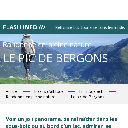
Aller
au
contenu
principal
FLASH INFO ///
Retrouve Luz tourisme tous les lundis mat
Randonne en pleine nature
LE PIC DE BERGONS
Accueil
Loisirs d’altitude
En mode actif
Randonne en pleine nature
Le pic de Bergons
Voir un joli panorama, se rafraîchir dans les
sous-bois ou au bord d’un lac, admirer les