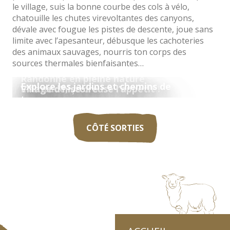
le village, suis la bonne courbe des cols à vélo,
chatouille les chutes virevoltantes des canyons,
dévale avec fougue les pistes de descente, joue sans
limite avec l’apesanteur, débusque les cachoteries
des animaux sauvages, nourris ton corps des
sources thermales bienfaisantes…
Randonne en pleine nature
Explore les jardins et chemins de
L’altitude, ça creuse l’appétit !
Village d’histoire
traverse
CÔTÉ SORTIES