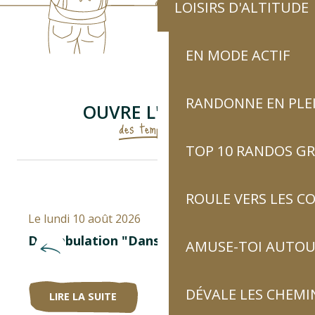
LOISIRS D'ALTITUDE
EN MODE ACTIF
RANDONNE EN PLE
OUVRE L'AGENDA
des temps forts
TOP 10 RANDOS GR
10
ROULE VERS LES C
AOÛT
Le lundi 10 août 2026
L
Déambulation "Dansons sous les bulles"
AMUSE-TOI AUTOUR
DÉVALE LES CHEMI
LIRE LA SUITE