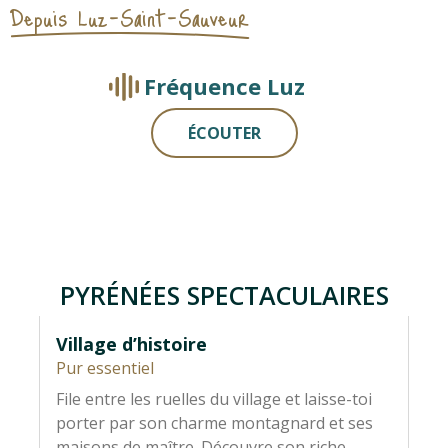
Depuis Luz-Saint-Sauveur
Fréquence Luz
ÉCOUTER
PYRÉNÉES SPECTACULAIRES
Village d’histoire
Ci
Pur essentiel
Py
File entre les ruelles du village et laisse-toi
Au
porter par son charme montagnard et ses
Ga
maisons de maître. Découvre son riche
gr