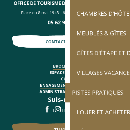
OFFICE DE TOURISME DE LUZ-SAINT-SAUVEUR
CHAMBRES D'HÔTES
Place du 8 mai 1945 - 65120 Luz-Saint-Sauveur
05 62 92 30 30
MEUBLÉS & GÎTES
CONTACTE-NOUS !
GÎTES D'ÉTAPE ET
BROCHURES
VILLAGES VACANCE
ESPACE PRESSE
CGV
ENGAGEMENTS QUALITÉ
PISTES PRATIQUES
ADMINISTRATIF - EMPLOI
Suis-nous !
LOUER ET ACHETER
TU VIENS ?