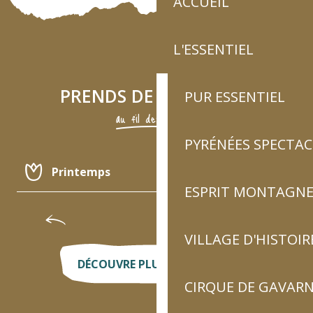
ACCUEIL
L'ESSENTIEL
PRENDS DE L’ALTITUDE
PUR ESSENTIEL
au fil des saisons
PYRÉNÉES SPECTAC
Printemps
ESPRIT MONTAGN
Été
Col du Tourmalet, lacets de l’Ardiden
V
VILLAGE D'HISTOIR
Automne
DÉCOUVRE PLUS D’ACTIVITÉS
CIRQUE DE GAVARN