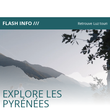
Aller
au
contenu
principal
FLASH INFO ///
Retrouve Luz tourisme 
EXPLORE LES
PYRÉNÉES