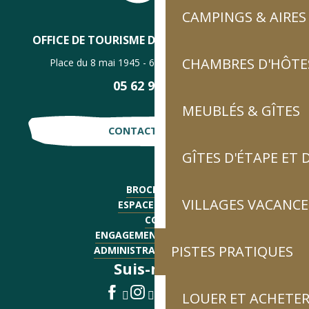
CAMPINGS & AIRES
OFFICE DE TOURISME DE LUZ-SAINT-SAUVEUR
CHAMBRES D'HÔTES
Place du 8 mai 1945 - 65120 Luz-Saint-Sauveur
05 62 92 30 30
MEUBLÉS & GÎTES
CONTACTE-NOUS !
GÎTES D'ÉTAPE ET
BROCHURES
VILLAGES VACANCE
ESPACE PRESSE
CGV
ENGAGEMENTS QUALITÉ
PISTES PRATIQUES
ADMINISTRATIF - EMPLOI
Suis-nous !
LOUER ET ACHETER