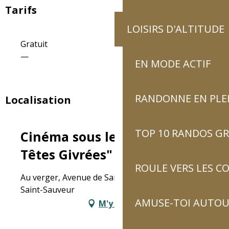
Tarifs
LOISIRS D'ALTITUDE
Gratuit
—
EN MODE ACTIF
RANDONNE EN PLE
Localisation
TOP 10 RANDOS GR
Cinéma sous les étoiles - "Les
Têtes Givrées"
ROULE VERS LES C
Au verger, Avenue de Saint Sauveur, 65120 Luz-
Saint-Sauveur
AMUSE-TOI AUTOUR
M'y rendre