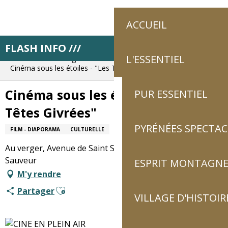
Aller
au
ACCUEIL
contenu
principal
FLASH INFO ///
Accueil
Résa pas à pas
Planifie tes journées
Retrouve Luz touri
L'ESSENTIEL
Sors ton agenda
Cinéma sous les étoiles - "Les Têtes Givrées"
Cinéma sous les étoiles - "Les
PUR ESSENTIEL
Têtes Givrées"
PYRÉNÉES SPECTAC
FILM - DIAPORAMA
CULTURELLE
Au verger, Avenue de Saint Sauveur, 65120 Luz-Saint-
Sauveur
ESPRIT MONTAGN
M'y rendre
Ajouter aux favoris
Partager
VILLAGE D'HISTOIR