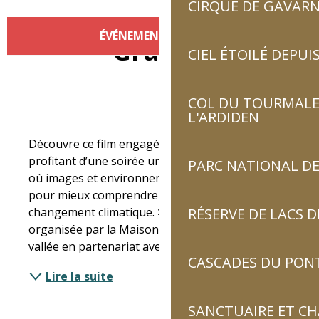
CIRQUE DE GAVARN
Ouverture et coordonnées
ÉVÉNEMENT TERMINÉ
Gratuit
CIEL ÉTOILÉ DEPUIS
COL DU TOURMALET
L'ARDIDEN
Description
Découvre ce film engagé et familial tout en 
profitant d’une soirée unique en pleine nature, 
PARC NATIONAL DE
où images et environnement se rencontrent 
pour mieux comprendre les enjeux du 
changement climatique. > Projection en plein air 
RÉSERVE DE LACS
organisée par la Maison du Parc national et de la 
vallée en partenariat avec le...
CASCADES DU PON
Lire la suite
SANCTUAIRE ET C