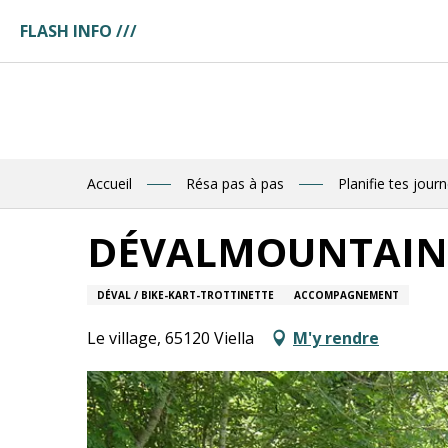
Aller
FLASH INFO ///
au
ges
contenu
ces
principal
tuaire
tte
ences
eau
res
Accueil
Résa pas à pas
Planifie tes jour
des
DÉVALMOUNTAIN
R
DÉVAL / BIKE-KART-TROTTINETTE
ACCOMPAGNEMENT
E
Le village, 65120 Viella
M'y rendre