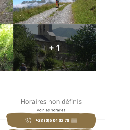
+ 1
Ouverture et coo
Horaires non définis
Voir les horaires
+33 (0)6 04 02 78
▒▒