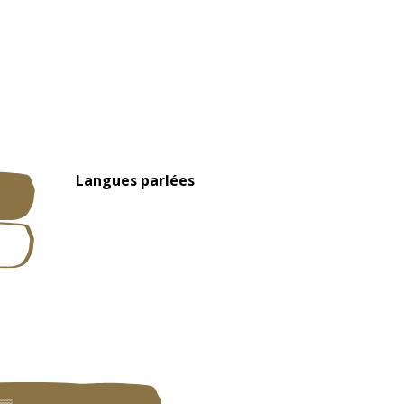
Langues parlées
Langues parlées