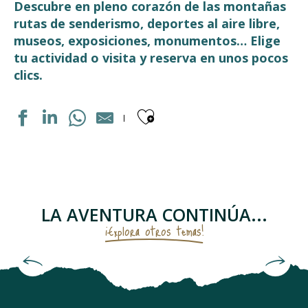
Descubre en pleno corazón de las montañas
rutas de senderismo, deportes al aire libre,
museos, exposiciones, monumentos… Elige
tu actividad o visita y reserva en unos pocos
clics.
Ajouter aux fav
LUZ TYROLINE
PONT NAPOLEON
ECOLE DE SKI FRANCAIS LUZ
LE VERITABLE GATEAU A LA BROCHE
LA AVENTURA CONTINÚA...
CHAPELLE SAINTE BARBE
¡Explora otros temas!
LA COMPAGNIE DU SUD - MAISON DES GUIDES
ARC EN CIMES
La cabaña de Counques
ART DE LA FERRONNERIE
J-CLUB
PARCOURS VÉLO DRAISIENNE