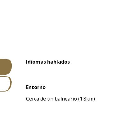
Idiomas hablados
Idiomas hablados
Entorno
Entorno
Cerca de un balneario
(1.8km)