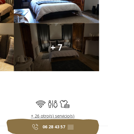
+ 7
Horarios y datos 
Wifi
Aseos
Sábanas y ropa de cama
+ 26 otro(s) servicio(s)
06 28 43 57
▒▒