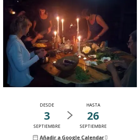
Horarios y datos de contacto
DESDE
HASTA
3
26
SEPTIEMBRE
SEPTIEMBRE
Añadir a Google Calendar