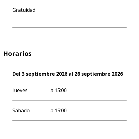
Gratuidad
—
Horarios
Del
Del
3 septiembre 2026
3 septiembre 2026
al
al
26 septiembre 2026
26 septiembre 2026
Jueves
a 15:00
Sábado
a 15:00