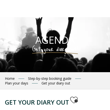
Aller
au
contenu
principal
AGENDA
Get your diary out!
Home
Step-by-step booking guide
Plan your days
Get your diary out
Ajouter 
GET YOUR DIARY OUT