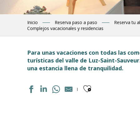
Inicio
Reserva paso a paso
Reserva tu a
Complejos vacacionales y residencias
Para unas vacaciones con todas las como
turísticas del valle de Luz-Saint-Sauveu
una estancia llena de tranquilidad.
Ajouter aux
VILLAGE VACANCES CEVEO
RESIDENCE LUZÉA
CENTRE DE VACANCES LE CABRIT
DOMAINE DU VAL DE ROLAND
LES BALCONS DE L'YSE