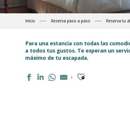
Inicio
Reserva paso a paso
Reserva tu a
Para una estancia con todas las comodid
a todos tus gustos. Te esperan un servi
máximo de tu escapada.
Ajouter aux
HOTEL LES CIMES
HOTEL ARDIDEN
LE TERMINUS
LE MONTAIGU
HOTEL PANORAMIC ET DES BAINS
HOTEL LES TEMPLIERS