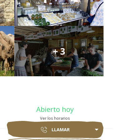
+ 3
Horarios y datos 
Abierto hoy
Ver los horarios
LLAMAR