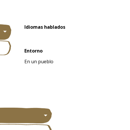
Idiomas hablados
Idiomas hablados
Entorno
Entorno
En un pueblo