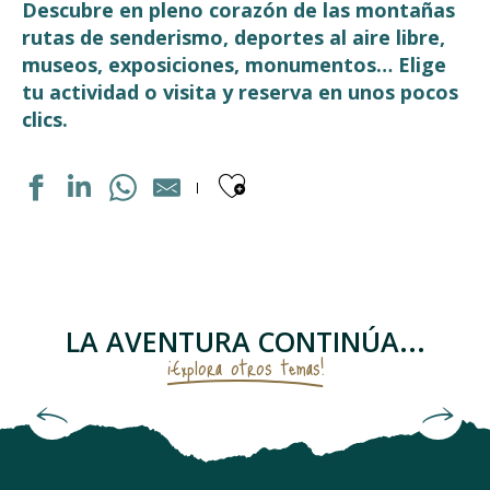
Descubre en pleno corazón de las montañas
rutas de senderismo, deportes al aire libre,
museos, exposiciones, monumentos… Elige
tu actividad o visita y reserva en unos pocos
clics.
Ajouter aux fav
PARCOURS VÉLO DRAISIENNE
ARC EN CIMES
LE VERITABLE GATEAU A LA BROCHE
MAISON GRADET-POQUE & ESPACE MUSÉOGRAPHIQUE N
LA AVENTURA CONTINÚA...
STUDIO TANDOORI
¡Explora otros temas!
ÉGLISE FORTIFIÉE DITE DES TEMPLIERS
CHAPELLE SAINTE BARBE
Da en el blanco
PISTE DE LUGE A LUZ ARDIDEN
AIR AVENTURE PYRÉNÉES
MUSEE DU TRESOR