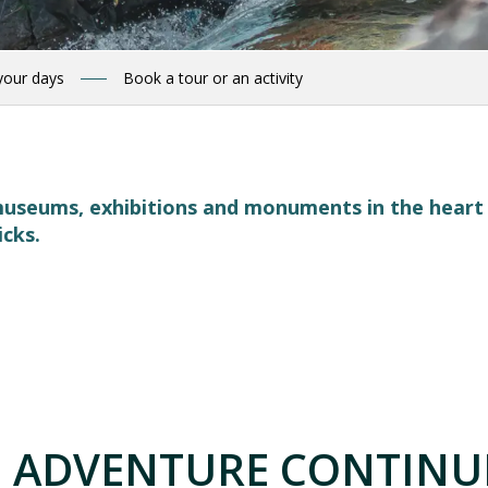
your days
Book a tour or an activity
, museums, exhibitions and monuments in the hear
icks.
 favoris
 ADVENTURE CONTINUE