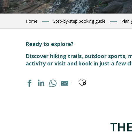
Home
Step-by-step booking guide
Plan 
Ready to explore?
Discover hiking trails, outdoor sports
activity or visit and book in just a few cl
Ajouter aux
DISTILLERIE D'OCCITANIE
CIRCUIT RAQUETTES PANORAMIQUE
ÉGLISE FORTIFIÉE DITE DES TEMPLIERS
THE
ECOMUSEE LUZ ET COUTUMES
BASTIEN, LA MONTAGNE A VOTRE RYTHME