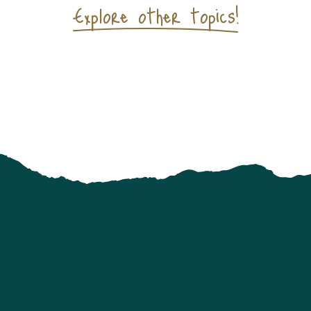
Explore other topics!
APOLÉON III
A symbol of the Pyrenean heritage
TIQUE