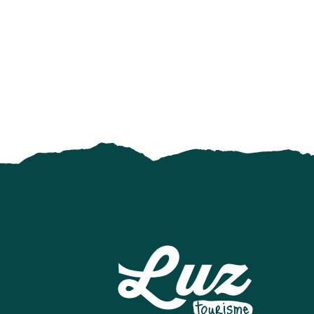
MAISON GRADET-POQUE & ESPACE MUSÉOGRAPHIQUE N
ESI GRAND TOURMALET - BARÈGES
SNOWPARK A LUZ-ARDIDEN
PUMPTRACK
LE RUCHER PENTU
ELASTIC CROCODIL BUNGEE PYRÉNÉES - SAUT À L'ÉLAS
MAISON DU PARC NATIONAL ET DE LA VALLÉE