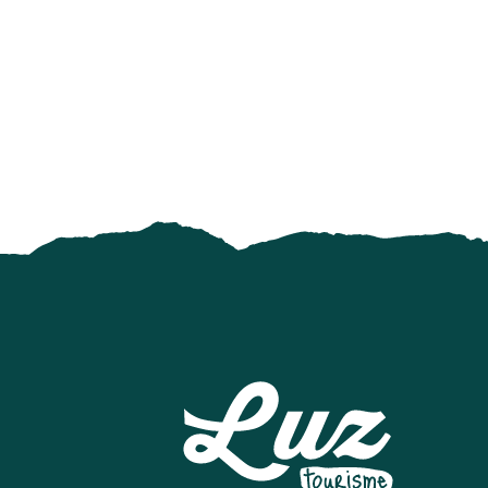
LE CARROUS'AILES
ELASTIC CROCODIL BUNGEE PYRÉNÉES - SAUT À L'ÉLAS
CIRCUIT RAQUETTES PANORAMIQUE
LE RUCHER PENTU
LUZ AVENTURE RANDO RAQUETTES
CENTRE DE BIEN-ETRE "LUZEA"
LUZ BIKES PYRÉNÉES