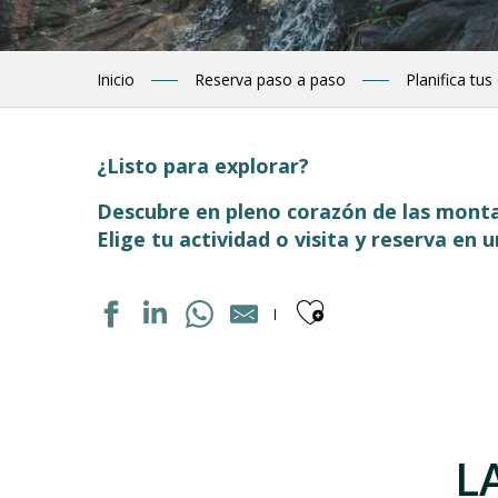
Inicio
Reserva paso a paso
Planifica tus
¿Listo para explorar?
Descubre en pleno corazón de las monta
Elige tu actividad o visita y reserva en u
Ajouter aux
ECOLE DE SKI FRANCAIS LUZ
PARCOURS VÉLO DRAISIENNE
LES RUCHERS DU TOURMALET
L
CANYON EPIC
ARC EN CIMES