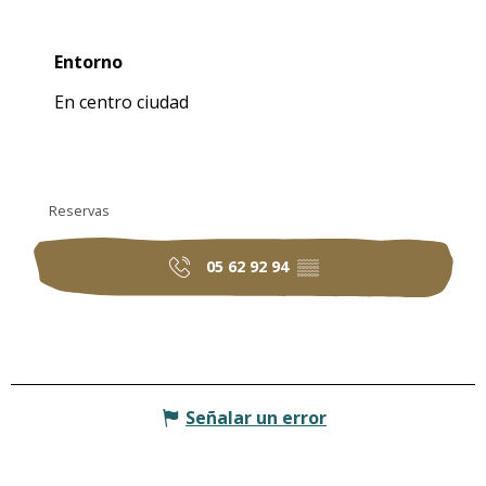
Entorno
Entorno
En centro ciudad
Reservas
05 62 92 94
▒▒
Señalar un error