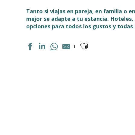
Tanto si viajas en pareja, en familia o 
mejor se adapte a tu estancia. Hoteles
opciones para todos los gustos y todas 
Ajouter aux
APPARTEMENT DANS RESIDENCE
APPARTEMENT DANS RÉSIDENCE
APPARTEMENT DANS RÉSIDENCE
LES GITES DU PLA DE MOURA N°6
APPARTEMENT DANS RESIDENCE
APPARTEMENT DANS RESIDENCE
HOTEL LES TEMPLIERS
APPARTEMENT PIC DU MIDI DE BIGORRE
AU COIN DES THERMES
LES GITES DU PLA DE MOURA N°1
PYRÉNÉVASION