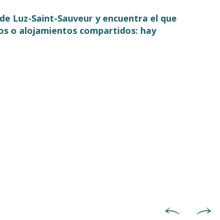
e de Luz-Saint-Sauveur y encuentra el que
os o alojamientos compartidos: hay
s
Campings y áreas de acog