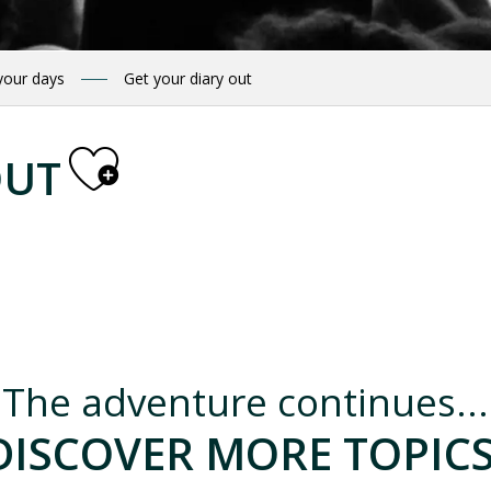
your days
Get your diary out
Ajouter aux 
OUT
ruche kenyane"
The adventure continues...
DISCOVER MORE TOPICS