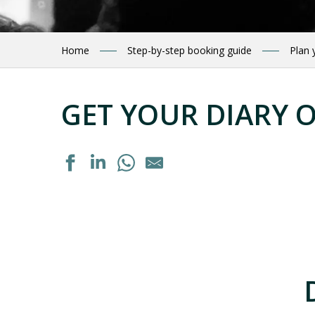
Home
Step-by-step booking guide
Plan 
GET YOUR DIARY 
Tournoi officiel du Tennis Toy
Exposition "La septième vallée" de Guillaume Noury
Formation personnalisée : "Acquérir les bons gestes en 
Dégustation de vins régionaux
Exposition : "Autrement voir"
Exposition peinture à l'huile
Soirée cabane
Portes ouvertes de la ferme