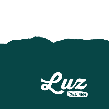
Fête de La Saint Laurent
Visite guidée
Ateliers de dégustation de produits locaux : tourtes, brio
Découverte de l’apiculture en ruche kenyane avec l’ouver