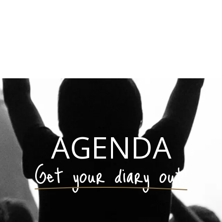
AGENDA
Get your diary out!