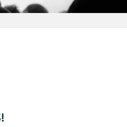
favoris
!