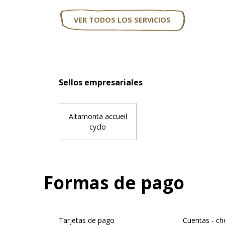
VER TODOS LOS SERVICIOS
Oferta de pre
Sellos empresariales
Sellos empresariales
Altamonta accueil
cyclo
Formas de pago
Tarjetas de pago
Cuentas - c