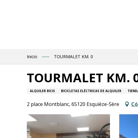
Aller
au
contenu
principal
Inicio
TOURMALET KM. 0
TOURMALET KM. 
ALQUILER BICIS
BICICLETAS ELÉCTRICAS DE ALQUILER
TIEND
2 place Montblanc, 65120 Esquièze-Sère
Có