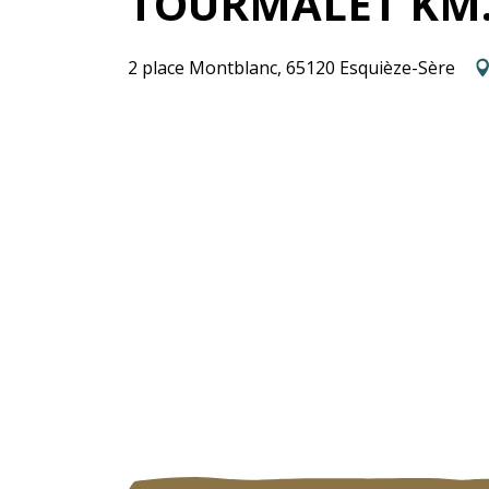
TOURMALET KM.
2 place Montblanc, 65120 Esquièze-Sère