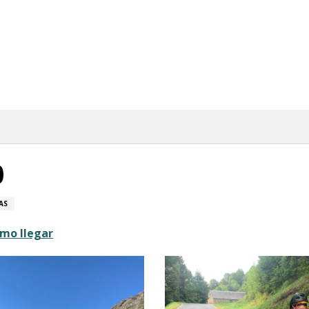
0
AS
mo llegar