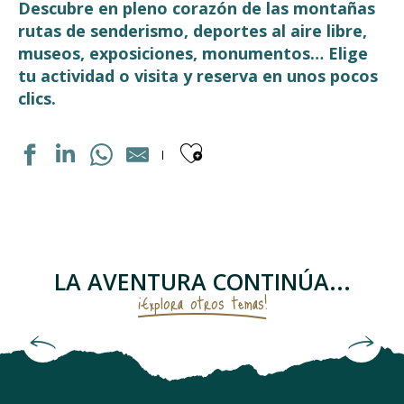
Descubre en pleno corazón de las montañas
rutas de senderismo, deportes al aire libre,
museos, exposiciones, monumentos… Elige
tu actividad o visita y reserva en unos pocos
clics.
Ajouter aux fav
LUZ TYROLINE
PONT NAPOLEON
ECOLE DE SKI FRANCAIS LUZ
LE VERITABLE GATEAU A LA BROCHE
LA AVENTURA CONTINÚA...
CHAPELLE SAINTE BARBE
¡Explora otros temas!
LA COMPAGNIE DU SUD - MAISON DES GUIDES
ARC EN CIMES
La cabaña de Counques
ART DE LA FERRONNERIE
J-CLUB
PARCOURS VÉLO DRAISIENNE