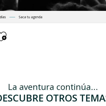
 días
Saca tu agenda
Ajouter aux fav
La aventura continúa...
DESCUBRE OTROS TEMA
, gin et limoncello