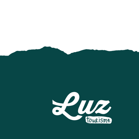
Formation personnalisée : "Acquérir les bons gestes en 
Concert d'orgue
Tournoi officiel du Tennis Toy
Exposition peinture à l'huile