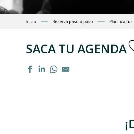
Inicio
Reserva paso a paso
Planifica tus
SACA TU AGENDA
Dégustation de vins régionaux
Marché des producteurs
Marché gourmand champêtre - "Tumbao Loko"
Marché gourmand champêtre
Exposition : "Autrement voir"
¡
Dégustation de vins régionaux
Ateliers de dégustation de produits locaux : bières, génépi
Exposition "La septième vallée" de Guillaume Noury