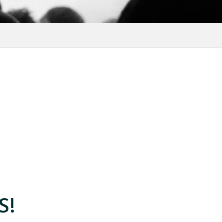
oris
S!