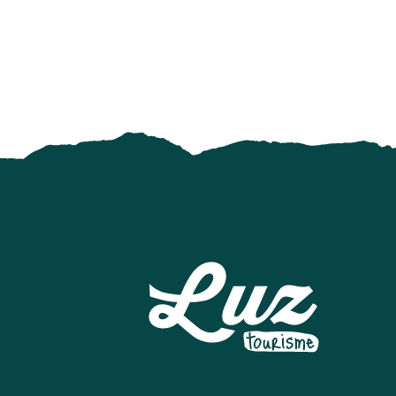
Portes ouvertes de la ferme
Ateliers de dégustation de produits locaux : vins locaux
Secrets de villages : "Esquièze : traditions villageoises e
Les Nocturnes du Chili - "Soirée Montagnarde"