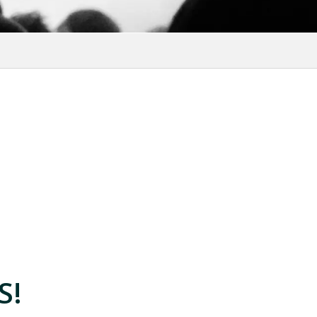
oris
S!