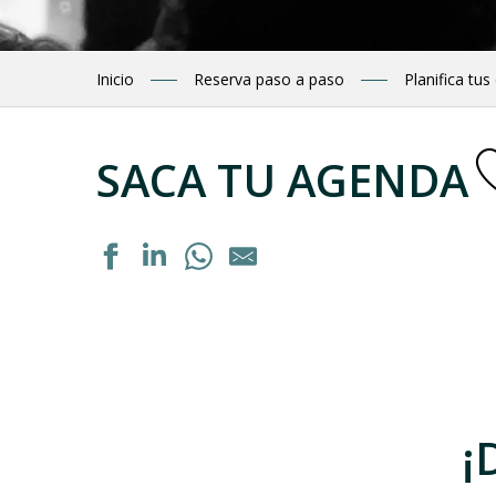
Inicio
Reserva paso a paso
Planifica tus
SACA TU AGENDA
Exposition "La septième vallée" de Guillaume Noury
Formation personnalisée : "Acquérir les bons gestes en 
Rejoigniez les bergers en estive
Dégustation de vins régionaux
Dégustation de vins régionaux
¡
Exposition : "Autrement voir"
Exposition peinture à l'huile
Soirée cabane