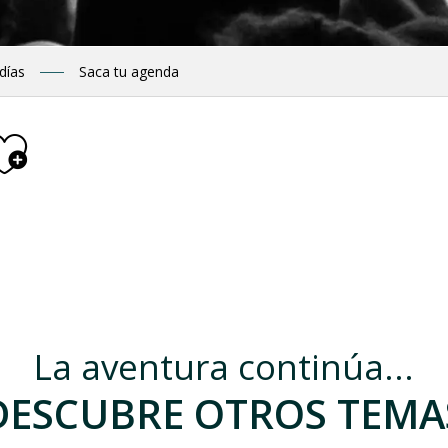
 días
Saca tu agenda
Ajouter aux fav
ruche kenyane"
La aventura continúa...
DESCUBRE OTROS TEMA