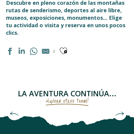
Descubre en pleno corazón de las montañas
rutas de senderismo, deportes al aire libre,
museos, exposiciones, monumentos… Elige
tu actividad o visita y reserva en unos pocos
clics.
Ajouter aux fav
PARCOURS VÉLO DRAISIENNE
ARC EN CIMES
LE VERITABLE GATEAU A LA BROCHE
MAISON GRADET-POQUE & ESPACE MUSÉOGRAPHIQUE N
LA AVENTURA CONTINÚA...
STUDIO TANDOORI
¡Explora otros temas!
ÉGLISE FORTIFIÉE DITE DES TEMPLIERS
CHAPELLE SAINTE BARBE
Da en el blanco
PISTE DE LUGE A LUZ ARDIDEN
AIR AVENTURE PYRÉNÉES
MUSEE DU TRESOR