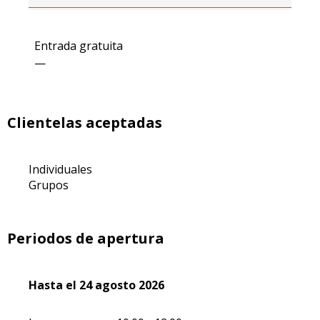
Tarifas 2027
Entrada gratuita
—
Clientelas aceptadas
Individuales
Grupos
Periodos de apertura
Del
Hasta el
6 julio 2026
24 agosto 2026
al
24 agosto 2026