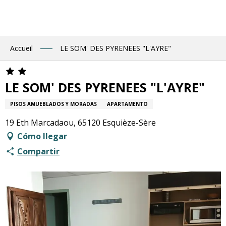
Aller
au
contenu
principal
Accueil
LE SOM' DES PYRENEES "L'AYRE"
LE SOM' DES PYRENEES "L'AYRE"
PISOS AMUEBLADOS Y MORADAS
APARTAMENTO
19 Eth Marcadaou, 65120 Esquièze-Sère
Cómo llegar
Compartir