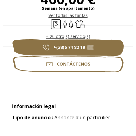
Semana (en apartamento)
Ver todas las tarifas
Aparcamiento
Aseos
Sábanas y ropa de cama
+ 20 otro(s) servicio(s)
+(33)6 74 82 19
▒▒
CONTÁCTENOS
Información legal
Información legal
Tipo de anuncio :
Annonce d'un particulier