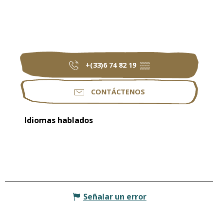
+(33)6 74 82 19
▒▒
CONTÁCTENOS
Idiomas hablados
Idiomas hablados
Señalar un error