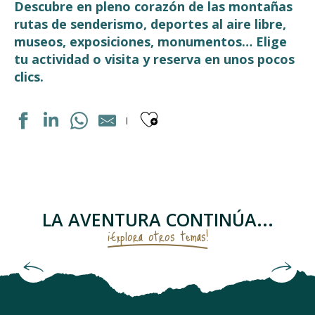
Descubre en pleno corazón de las montañas
rutas de senderismo, deportes al aire libre,
museos, exposiciones, monumentos… Elige
tu actividad o visita y reserva en unos pocos
clics.
Ajouter aux fav
ECOLE DE SKI FRANCAIS LUZ
PARCOURS VÉLO DRAISIENNE
LES RUCHERS DU TOURMALET
CANYON EPIC
LA AVENTURA CONTINÚA...
ARC EN CIMES
¡Explora otros temas!
LE CARROUS'AILES
ELASTIC CROCODIL BUNGEE PYRÉNÉES - SAUT À L'ÉLAS
Santuario y castillo de Lourdes
CIRCUIT RAQUETTES PANORAMIQUE
LE RUCHER PENTU
LUZ AVENTURE RANDO RAQUETTES