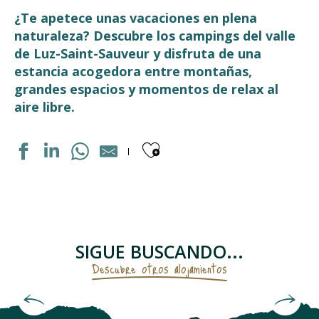
¿Te apetece unas vacaciones en plena
naturaleza? Descubre los campings del valle
de Luz-Saint-Sauveur y disfruta de una
estancia acogedora entre montañas,
grandes espacios y momentos de relax al
aire libre.
Ajouter aux fav
INTERNATIONAL
AIRE MUNICIPALE CAMPING-CAR PARK
HAPPY PYRÉNÉES
CAMPING SAINT BAZERQUE
SIGUE BUSCANDO...
CAMPING TOY
Descubre otros alojamientos
Alojamientos con desayuno incluido y
LE BASTAN
PYRÉNÉVASION
alojamientos insólitos
CAMPING LES CASCADES