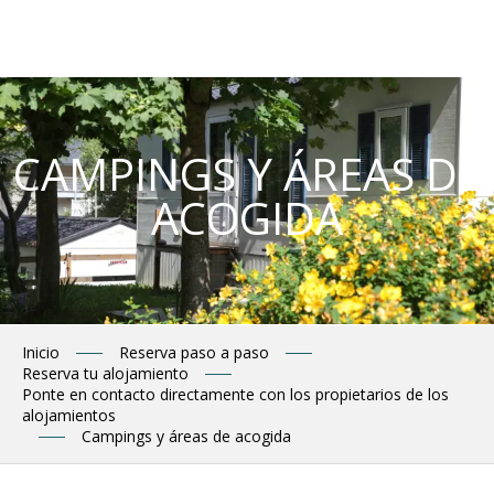
Aller
au
contenu
principal
CAMPINGS Y ÁREAS DE
ACOGIDA
Inicio
Reserva paso a paso
Reserva tu alojamiento
Ponte en contacto directamente con los propietarios de los
alojamientos
Campings y áreas de acogida