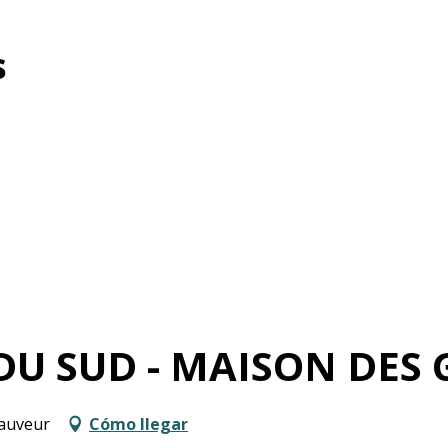
s
U SUD - MAISON DES 
Sauveur
Cómo llegar