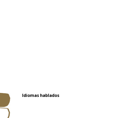
Idiomas hablados
Idiomas hablados