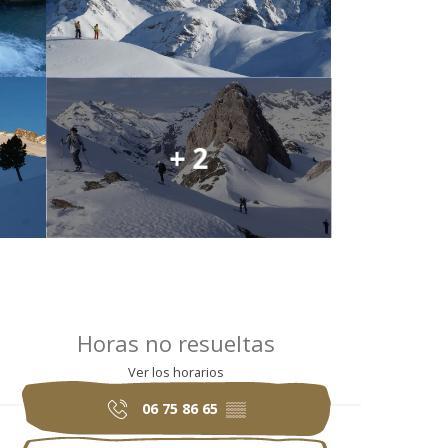
+ 2
Horarios y datos 
Horas no resueltas
Ver los horarios
06 75 86 65
▒▒