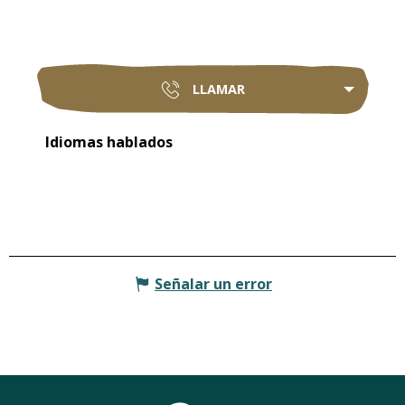
LLAMAR
Idiomas hablados
Idiomas hablados
Señalar un error