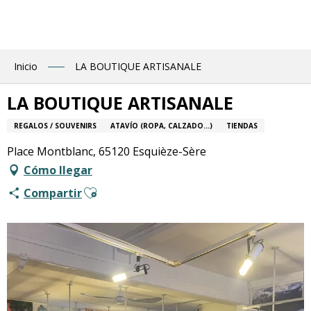
Aller
au
contenu
principal
Inicio
LA BOUTIQUE ARTISANALE
LA BOUTIQUE ARTISANALE
REGALOS / SOUVENIRS
ATAVÍO (ROPA, CALZADO...)
TIENDAS
Place Montblanc, 65120 Esquièze-Sère
Cómo llegar
Ajouter aux favoris
Compartir