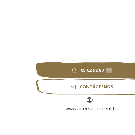
05 62 92 80
▒▒
CONTÁCTENOS
www.intersport-rent.fr