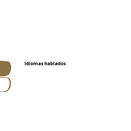
Idiomas hablados
Idiomas hablados