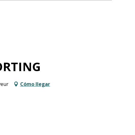
ORTING
veur
Cómo llegar