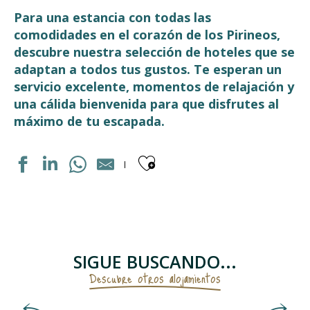
Para una estancia con todas las
comodidades en el corazón de los Pirineos,
descubre nuestra selección de hoteles que se
adaptan a todos tus gustos. Te esperan un
servicio excelente, momentos de relajación y
una cálida bienvenida para que disfrutes al
máximo de tu escapada.
Ajouter aux fav
LE TERMINUS
HOTEL PANORAMIC ET DES BAINS
LE MONTAIGU
LA GRANGE AUX MARMOTTES
SIGUE BUSCANDO...
HOTEL LES TEMPLIERS
Descubre otros alojamientos
HOTEL ARDIDEN
HOTEL LES CIMES
Campings y áreas de acogida